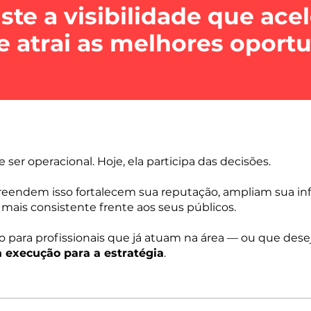
te a visibilidade que ace
 e atrai as melhores oport
er operacional. Hoje, ela participa das decisões.
endem isso fortalecem sua reputação, ampliam sua influ
mais consistente frente aos seus públicos.
do para profissionais que já atuam na área — ou que de
a execução para a estratégia
.