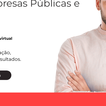
resas Públicas e
virtual
ação,
sultados.
a