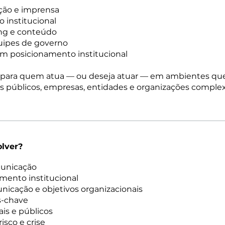
ção e imprensa
 institucional
ing e conteúdo
quipes de governo
m posicionamento institucional
 para quem atua — ou deseja atuar — em ambientes q
s públicos, empresas, entidades e organizações complex
olver?
municação
mento institucional
icação e objetivos organizacionais
s-chave
is e públicos
isco e crise