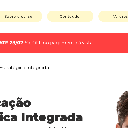
Sobre o curso
Conteúdo
Valore
ATÉ 28/02
: 5% OFF no pagamento à vista!
stratégica Integrada
cação
ica Integrada