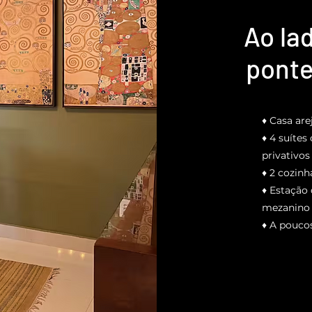
Ao la
ponte
♦️ Casa ar
♦️ 4 suíte
privativos
♦️ 2 cozin
♦️ Estaçã
mezanino
♦️ A pouc