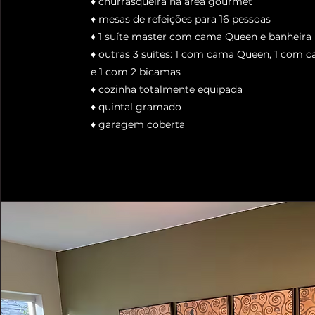
♦️ churrasqueira na área gourmet
♦️ mesas de refeições para 16 pessoas
♦️ 1 suíte master com cama Queen e banheira
♦️ outras 3 suítes: 1 com cama Queen, 1 com 
e 1 com 2 bicamas
♦️ cozinha totalmente equipada
♦️ quintal gramado
♦️ garagem coberta