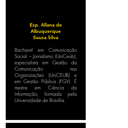
Esp. Allana de
Albuquerque
Sousa Silva
Bacharel em Comunicação
Social – Jornalismo (UniCeub),
especialista em Gestão da
Comunicação nas
Organizações (UniCEUB) e
em Gestão Pública (FGV). É
mestre em Ciência da
Informação, formada pela
Universidade de Brasília.