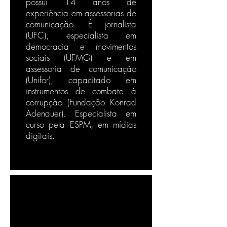
possui 14 anos de
experiência em assessorias de
comunicação. É jornalista
(UFC), especialista em
democracia e movimentos
sociais (UFMG) e em
assessoria de comunicação
(Unifor), capacitado em
instrumentos de combate à
corrupção (Fundação Konrad
Adenauer). Especialista em
curso pela ESPM, em mídias
digitais.