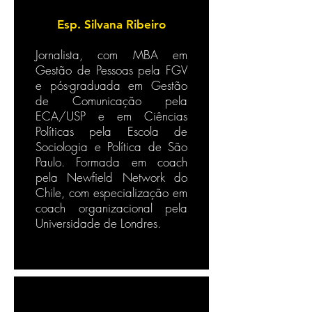
Esp. Silvana Ribeiro
Jornalista, com MBA em
Gestão de Pessoas pela FGV
e pós-graduada em Gestão
de Comunicação pela
ECA/USP e em Ciências
Políticas pela Escola de
Sociologia e Política de São
Paulo. Formada em coach
pela Newfield Network do
Chile, com especialização em
coach organizacional pela
Universidade de Londres.