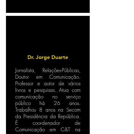
Dr. Jorge Duarte
Jornalista, Relações-Públicas,
Doutor em Comunicação.
Professor e autor de vários
livros e pesquisas. Atua com
comunicação no serviço
público há 26 anos.
Trabalhou 8 anos na Secom
da Presidência da República.
É coordenador de
Comunicação em C&T na