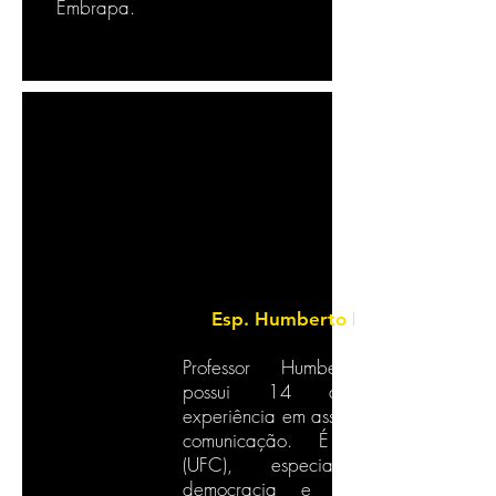
Embrapa.
Esp. Humberto Leite
Professor Humberto Leite
possui 14 anos de
experiência em assessorias de
comunicação. É jornalista
(UFC), especialista em
democracia e movimentos