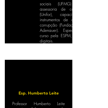
sociais (UFMG) e em
assessoria de comunicação
(Unifor), capacitado em
instrumentos de combate à
corrupção (Fundação Konrad
Adenauer). Especialista em
curso pela ESPM, em mídias
digitais.
Esp. Humberto Leite
Professor Humberto Leite