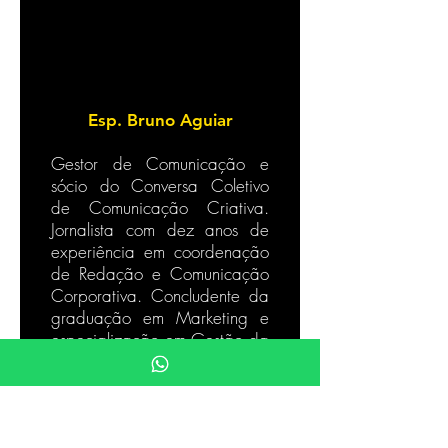
Esp. Bruno Aguiar
Gestor de Comunicação e
sócio do Conversa Coletivo
de Comunicação Criativa.
Jornalista com dez anos de
experiência em coordenação
de Redação e Comunicação
Corporativa. Concludente da
graduação em Marketing e
especialização em Gestão da
Inovação pela Universidade
Cruzeiro do Sul, já atendeu a
clientes como o Congresso
Mundial de Tecnologia da