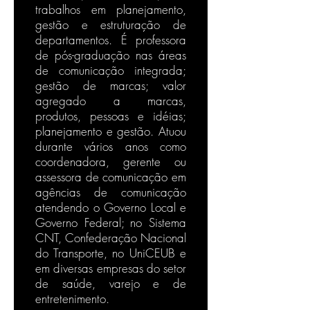
trabalhos em planejamento,
gestão e estruturação de
departamentos. É professora
de pós-graduação nas áreas
de comunicação integrada;
gestão de marcas; valor
agregado a marcas,
produtos, pessoas e idéias;
planejamento e gestão. Atuou
durante vários anos como
coordenadora, gerente ou
assessora de comunicação em
agências de comunicação
atendendo o Governo Local e
Governo Federal; no Sistema
CNT, Confederação Nacional
do Transporte, no UniCEUB e
em diversas empresas do setor
de saúde, varejo e de
entretenimento.