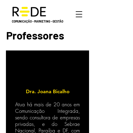
COMUNICAÇÃO - MARKETING - GESTÃO
Professores
Dra. Joana Bicalho
Atua há mais de 20 anos em
Comunicação Integrada,
sendo consultora de empresas
privadas, e do Sebrae
Nacional, Paraíba e DF, com