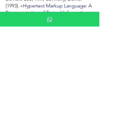
(1993).
«Hypertext Markup Language: A 
Representation of Textual Information 
and MetaInformation for Retrieval and 
Interchange»
Marketing Digital
Gestão
Ver tudo
Posts recentes