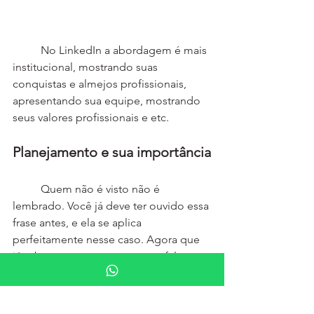
	No LinkedIn a abordagem é mais 
institucional, mostrando suas 
conquistas e almejos profissionais, 
apresentando sua equipe, mostrando 
seus valores profissionais e etc.
Planejamento e sua importância
	Quem não é visto não é 
lembrado. Você já deve ter ouvido essa 
frase antes, e ela se aplica 
perfeitamente nesse caso. Agora que 
já sabemos com quem vamos falar, o 
que vamos falar e como falar, 
precisamos definir um cronograma 
para as redes e segui-lo fielmente. O 