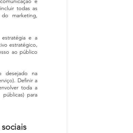
comunicação é 
cluir todas as 
 do marketing, 
stratégia e a 
vo estratégico, 
sso ao público 
 desejado na 
ço). Definir a 
nvolver toda a 
 públicas) para 
sociais