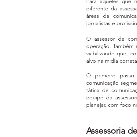
Para aqueles que n
diferente da assess
áreas da comunicaç
jornalistas e profissi
O assessor de comu
operação. Também é r
viabilizando que, c
alvo na mídia correta
O primeiro passo 
comunicação segment
tática de comunicaç
equipe da assessoria
planejar, com foco n
Assessoria d