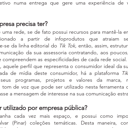
jetivo numa entrega que gere uma experiência de va
presa precisa ter?
e uma rede, se de fato possui recursos para mantê-la em
cionado a partir de infoprodutos que atraiam s
-se da linha editorial do 
Tik Tok
, então, assim, estrutu
unicação da sua assessoria contratando, aos poucos,
 compreendem as especificidades de cada rede social.  
a, aquele perfil que representa o consumidor ideal da 
ada de mídia deste consumidor, há a plataforma 
Ti
o seus programas, projetos e valores da marca, 
tom de voz que pode ser utilizado nesta ferramenta q
passe a mensagem de interesse na sua comunicação estra
r utilizado por empresa pública?
ganha cada vez mais espaço, e possui como import
alvar (Pinar) coleções temáticas. Desta maneira, c