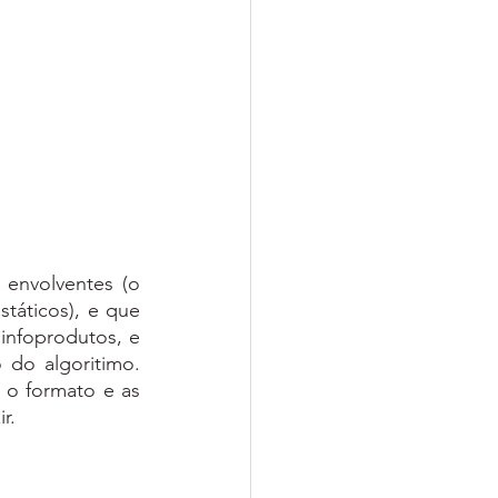
envolventes (o 
táticos), e que 
infoprodutos, e 
 do algoritimo. 
 o formato e as 
r. 