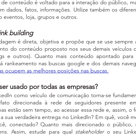
de conteúdo é voltado para a interação do público, ma
com dados, fatos, informações. Utilize também os diferen
o eventos, loja, grupos e outros. 
ink building
rdagem é direta, objetiva e propõe que se use sempre 
nto do conteúdo proposto nos seus demais veículos 
logs e outros). Quanto mais conteúdo apontado para 
as ocupem as melhores posições nas buscas
.
ser usado por todas as empresas?
inkedIn como veículo de comunicação torna-se fundament
fato direcionada à rede de seguidores presente em
as estão sem tempo, ao acessar essa rede e, assim, o f
 a sua verdadeira entrega no LinkedIn? Em quê, você me
ê, conectado? Quanto mais direcionado o público, ma
ens. Assim, estude para qual 
stakeholder 
o seu Linke