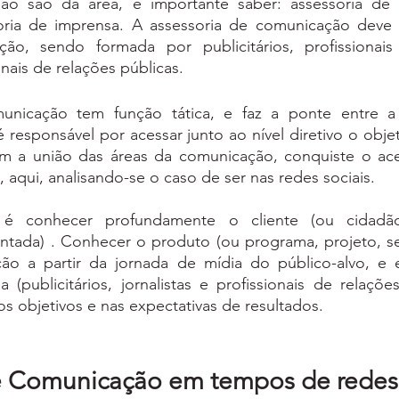
ão são da área, é importante saber: assessoria de 
oria de imprensa. A assessoria de comunicação deve in
ão, sendo formada por publicitários, profissionais
onais de relações públicas. 
nicação tem função tática, e faz a ponte entre a e
esponsável por acessar junto ao nível diretivo o objeti
om a união das áreas da comunicação, conquiste o ace
, aqui, analisando-se o caso de ser nas redes sociais. 
é conhecer profundamente o cliente (ou cidadão
ada) . Conhecer o produto (ou programa, projeto, servi
ão a partir da jornada de mídia do público-alvo, e e
 (publicitários, jornalistas e profissionais de relações
os objetivos e nas expectativas de resultados. 
e Comunicação em tempos de redes 