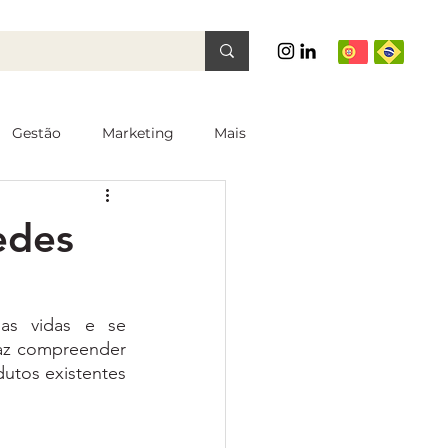
Gestão
Marketing
Mais
edes
s vidas e se 
az compreender 
tos existentes 