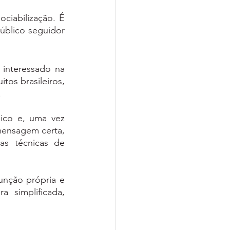
ciabilização. É 
úblico seguidor 
 interessado na 
os brasileiros, 
 
ico e, uma vez 
mensagem certa, 
s técnicas de 
nção própria e 
 simplificada, 