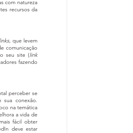
s com natureza 
tes recursos da 
links
, que levem 
de comunicação 
o seu site (
link 
), mais haverá rankeamento nas buscas google e dos demais navegadores fazendo 
al perceber se 
 sua conexão. 
oco na temática 
lhora a vida de 
is fácil obter 
dIn deve estar 