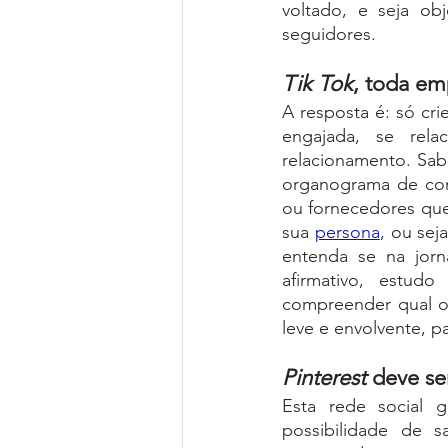
voltado, e seja ob
seguidores.
Tik Tok
, toda em
A resposta é: só cri
engajada, se rela
relacionamento. Sabe
organograma de com
ou fornecedores que
sua 
persona
, ou sej
entenda se na jorn
afirmativo, estud
compreender qual o 
leve e envolvente, 
Pinterest
 deve se
Esta rede social 
possibilidade de s