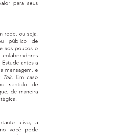
lor para seus 
 rede, ou seja, 
eu público de 
re aos poucos o 
 colaboradores 
Estude antes a 
sua mensagem, e 
k Tok.
 Em caso 
no sentido de 
ue, de maneira 
tégica.
ante ativo, a 
omo você pode 