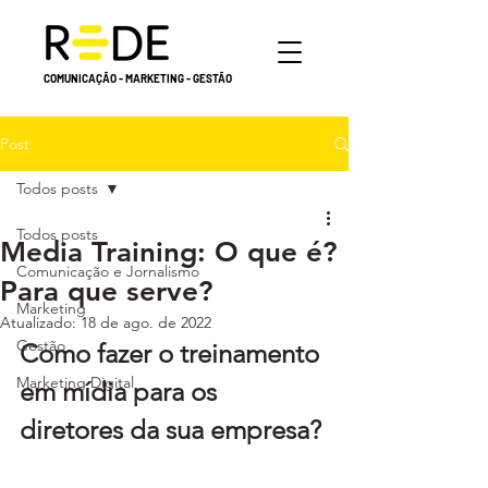
COMUNICAÇÃO - MARKETING - GESTÃO
Post
Todos posts
Todos posts
Media Training: O que é?
Comunicação e Jornalismo
Para que serve?
Marketing
Atualizado:
18 de ago. de 2022
Gestão
Como fazer o treinamento 
Marketing Digital
em mídia para os 
diretores da sua empresa?