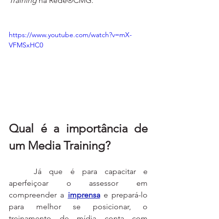
Training
 na Rede®️CMG.
https://www.youtube.com/watch?v=mX-
VFMSxHC0
Qual é a importância de 
um Media Training?
	Já que é para capacitar e 
aperfeiçoar o assessor em 
compreender a 
imprensa
 e prepará-lo 
para melhor se posicionar, o 
treinamento de mídia conta com 